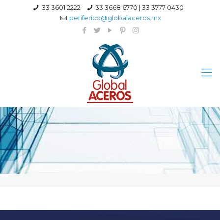
33 3601 2222
33 3668 6770 | 33 3777 0430
periferico@globalaceros.mx