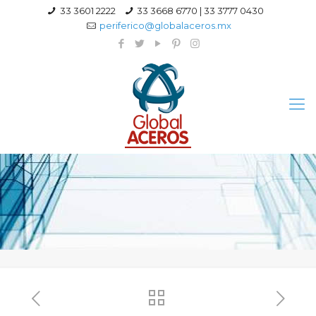
33 3601 2222
33 3668 6770 | 33 3777 0430
periferico@globalaceros.mx