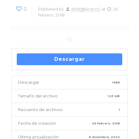
0
Published by
6lob@l4ceroS
at
26
febrero, 2018
Descargar
Descargar
1988
Tamaño del archivo
1.53 MB
Recuento de archivos
1
Fecha de creación
26 febrero, 2018
Última actualización
8 diciembre, 2022