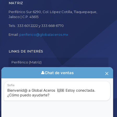
MATRIZ
Periférico Sur 6290, Col. López Cotilla, Tlaquepaque,
Jalisco | C.P. 45615
Tels.: 333 601 2222 y 333 668 6770
Email:
periferico@globalaceros.mx
LINKS DE INTERÉS
Periférico (Matríz)
Aviso de Privacidad
Política de Calidad
Sistema de Denuncia
ENCUENTRE LO QUE BUSCA