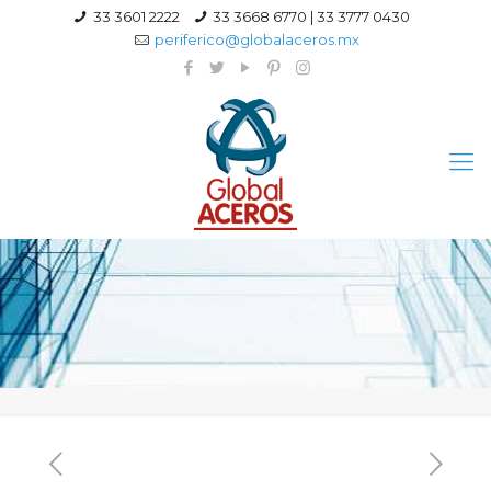
33 3601 2222
33 3668 6770 | 33 3777 0430
periferico@globalaceros.mx