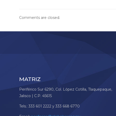
Comments are closed.
MATRIZ
Periférico Sur 6290, Col. López Cotilla, Tlaquepaque,
Jalisco | C.P. 45615
Tels.: 333 601 2222 y 333 668 6770