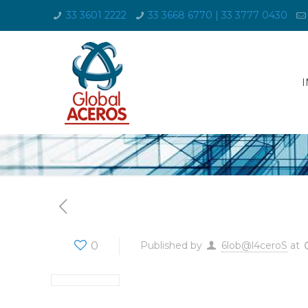
33 3601 2222
33 3668 6770 | 33 3777 0430
I
0
Published by
6lob@l4ceroS
at