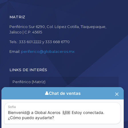
MATRIZ
Periférico Sur 6290, Col. López Cotilla, Tlaquepaque,
Jalisco | C.P. 45615
Tels.: 333 601 2222 y 333 668 6770
Email:
periferico@globalaceros.mx
LINKS DE INTERÉS
Periférico (Matríz)
Aviso de Privacidad
Política de Calidad
Sistema de Denuncia