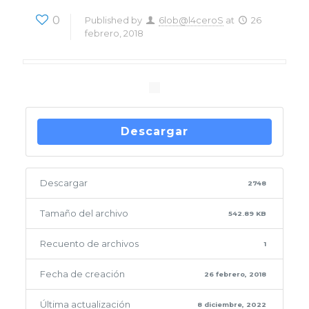
0
Published by
6lob@l4ceroS
at
26
febrero, 2018
Descargar
Descargar
2748
Tamaño del archivo
542.89 KB
Recuento de archivos
1
Fecha de creación
26 febrero, 2018
Última actualización
8 diciembre, 2022