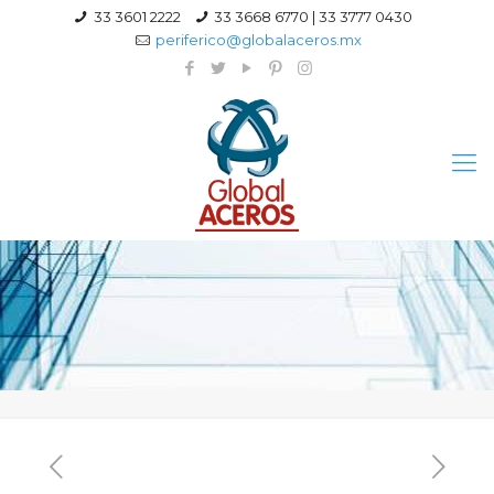
33 3601 2222
33 3668 6770 | 33 3777 0430
periferico@globalaceros.mx