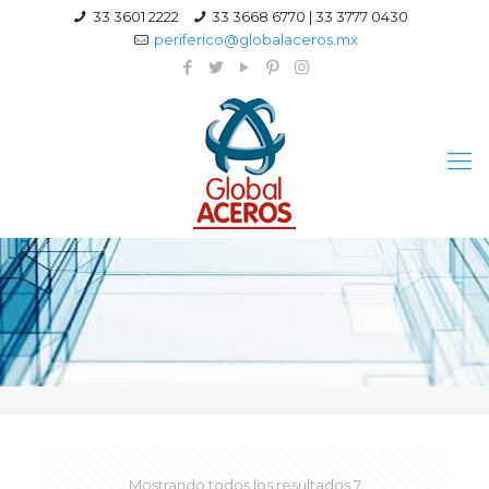
33 3601 2222
33 3668 6770 | 33 3777 0430
periferico@globalaceros.mx
Mostrando todos los resultados 7