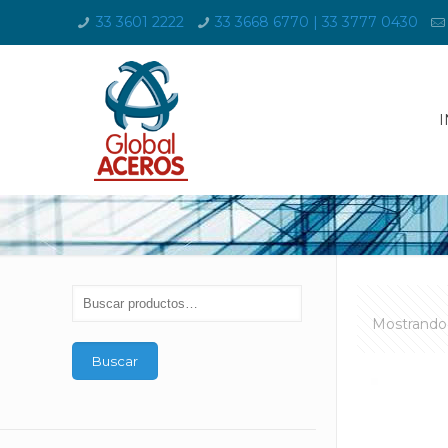
33 3601 2222
33 3668 6770 | 33 3777 0430
I
Mostrando 
Buscar