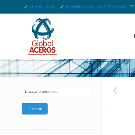
33 3601 2222
33 3668 6770 | 33 3777 0430
I
Buscar