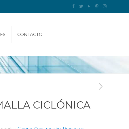
ES
CONTACTO
MALLA CICLÓNICA
tegorías:
Campo
,
Construcción
,
Productos