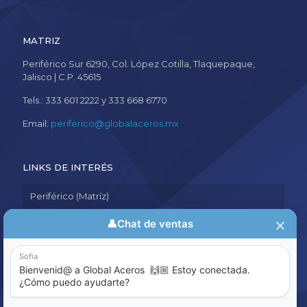
MATRIZ
Periférico Sur 6290, Col. López Cotilla, Tlaquepaque,
Jalisco | C.P. 45615
Tels.: 333 601 2222 y 333 668 6770
Email:
periferico@globalaceros.mx
LINKS DE INTERÉS
Periférico (Matríz)
Aviso de Privacidad
Política de Calidad
Sistema de Denuncia