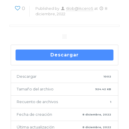
0
Published by
6lob@l4ceroS
at
8
diciembre, 2022
Descargar
Descargar
1002
Tamaño del archivo
924.42 KB
Recuento de archivos
1
Fecha de creación
8 diciembre, 2022
Última actualización
8 diciembre, 2022