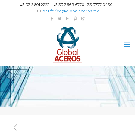
33 3601 2222
33 3668 6770 | 33 3777 0430
periferico@globalaceros.mx