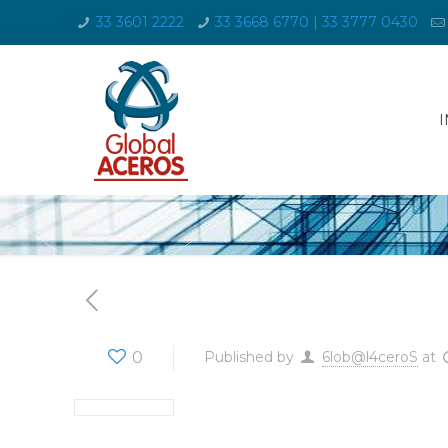
33 3601 2222
33 3668 6770 | 33 3777 0430
I
0
Published by
6lob@l4ceroS
at