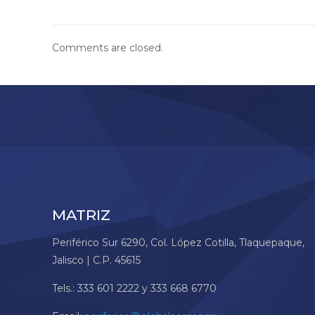
Comments are closed.
MATRIZ
Periférico Sur 6290, Col. López Cotilla, Tlaquepaque,
Jalisco | C.P. 45615
Tels.: 333 601 2222 y 333 668 6770